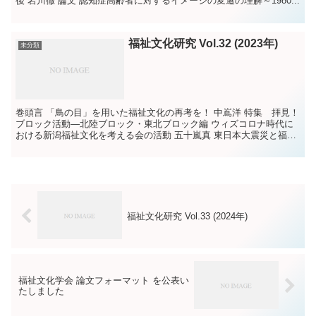
後 岩川徹 論文 認知症高齢者に対するイメージの変遷の理解～1980...
福祉文化研究 Vol.32 (2023年)
未分類
巻頭言 「鳥の目」を用いた福祉文化の再考を！ 中嶌洋 特集 拝見！
ブロック活動―北陸ブロック・東北ブロック編 ウィズコロナ時代に
おける新潟福祉文化を考える会の活動 五十嵐真 東日本大震災と福祉
文化 ～10 年以上たった今、伝承・復興を考え...
福祉文化研究 Vol.33 (2024年)
福祉文化学会 論文フォーマット を公表い
たしました