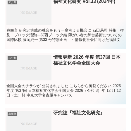
福祉文化研究 Vol.33 (2024年)
未分類
巻頭言 研究と実践の融合をもう一度考える機会に 石田易司 特集 拝
見！ブロック活動―関西ブロック編 障がい者の舞台芸術についての
国際比較 藤岡純一 第33 号特別企画 ～情報化社会に向けた福祉文化
のあり方～ （１）日本における福祉機器と福...
情報更新 2026 年度 第37回 日本
未分類
福祉文化学会全国大会
全国大会のチラシが 公開されました こちらから御覧ください 2026
年度 第37回 日本福祉文化学会全国大会 2026（令和 8）年 12 月 12
日（土）於 中京大学名古屋キャンパス
研究誌『福祉文化研究』
出版物