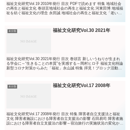
福祉文化研究Vol.19 2010年発行 目次 PDFで読めます 特集 地域社会
の再生と福祉文化 巻頭言地域社会の再生と福祉文化 河東田博 地域福
祉を紡ぐ福祉文化の理念 永田誠 地域社会の再生と福祉文化「老いて
も、認知症...
福祉文化研究Vol.30 2021年
未分類
福祉文化研究Vol.30 2021年発行 目次 巻頭言 新しいうねりが生まれ
る学会に～“生きることの本質”を実感する～岡村ヒロ子 福祉文化特論
新型コロナ対策からみた「福祉」永山誠 特集 拝見！ブロック活動
――北陸・沖縄ブロ...
福祉文化研究Vol.17 2008年
未分類
福祉文化研究Vol.17 2008年発行 目次 特集 障害者自立支援法と福祉
文化 障害者施設における障害者自立支援法の影響 石田易司 障害者施
設における障害者自立支援法の影響～宿泊旅行の実施状況の変化から
考える～ 馬場清 一人...