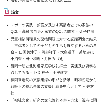
若者が発信する福祉文化 日比野正己
論文
スポーツ実践・頻度が及ぼす高齢者とその家族の
QOL－高齢者自身と家族のQOLの関連－ 金子勝司
児童相談所職員の薬物問題に対する認識調査の結果
－主体者としての子どもの生活を確立するための考
察－ 山田美津子・阿部祥子・大島道子・菊地みほ・
小沼肇・田中和則・月田みづえ
留岡幸助と北海道家庭学校礼拝堂－実測及び資料を
通してみる－ 阿部祥子・千里政文
福岡養老院の支援組織の形成と活動－昭和初期から
戦時下の養老事業の支援組織を中心として－ 井村圭
壮
「福祉文化」研究の文化論的考察－方法・視点に関