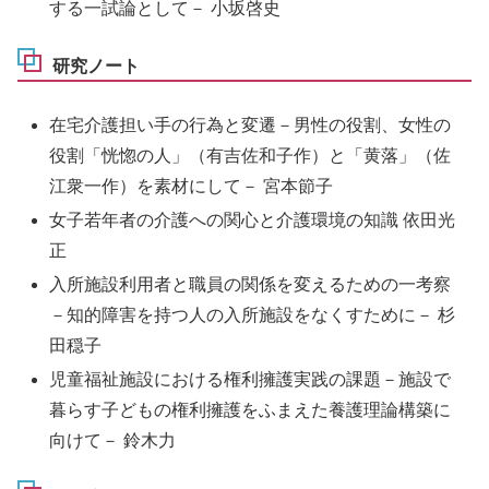
する一試論として－ 小坂啓史
研究ノート
在宅介護担い手の行為と変遷－男性の役割、女性の
役割「恍惚の人」（有吉佐和子作）と「黄落」（佐
江衆一作）を素材にして－ 宮本節子
女子若年者の介護への関心と介護環境の知識 依田光
正
入所施設利用者と職員の関係を変えるための一考察
－知的障害を持つ人の入所施設をなくすために－ 杉
田穏子
児童福祉施設における権利擁護実践の課題－施設で
暮らす子どもの権利擁護をふまえた養護理論構築に
向けて－ 鈴木力