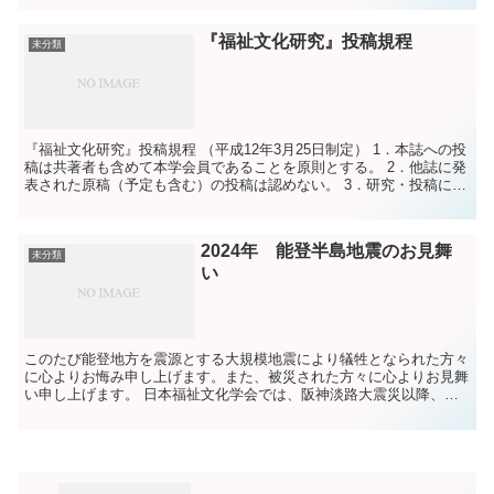
『福祉文化研究』投稿規程
未分類
『福祉文化研究』投稿規程 （平成12年3月25日制定） 1．本誌への投
稿は共著者も含めて本学会員であることを原則とする。 2．他誌に発
表された原稿（予定も含む）の投稿は認めない。 3．研究・投稿に際
し、文部科学省・厚生労働省「人を対...
2024年 能登半島地震のお見舞
未分類
い
このたび能登地方を震源とする大規模地震により犠牲となられた方々
に心よりお悔み申し上げます。また、被災された方々に心よりお見舞
い申し上げます。 日本福祉文化学会では、阪神淡路大震災以降、大
きな震災があるたびに、被災地の方々に心を寄せてま...