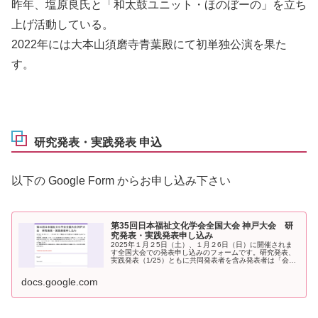
昨年、塩原良氏と「和太鼓ユニット・ほのぼーの」を立ち
上げ活動している。
2022年には大本山須磨寺青葉殿にて初単独公演を果た
す。
研究発表・実践発表 申込
以下の Google Form からお申し込み下さい
第35回日本福祉文化学会全国大会 神戸大会 研
究発表・実践発表申し込み
2025年１月２5日（土）、１月２6日（日）に開催されま
す全国大会での発表申し込みのフォームです。研究発表、
実践発表（1/25）ともに共同発表者を含み発表者は「会員
のみ」となります。締め切りは12月31日です。なお、抄録
の提出締め切りは1月15日です。フォーマットは大会ホー
docs.google.com
ムページよりダウンロードの上、期日までにjfu...