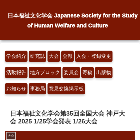
日本福祉文化学会 Japanese Society for the Study
of Human Welfare and Culture
学会紹介
研究誌
大会
会報
入会・登録変更
活動報告
地方ブロック
委員会
寄稿
出版物
お知らせ
事務局
意見交換掲示板
日本福祉文化学会第35回全国大会 神戸大
会 2025 1/25学会発表 1/26大会
大会