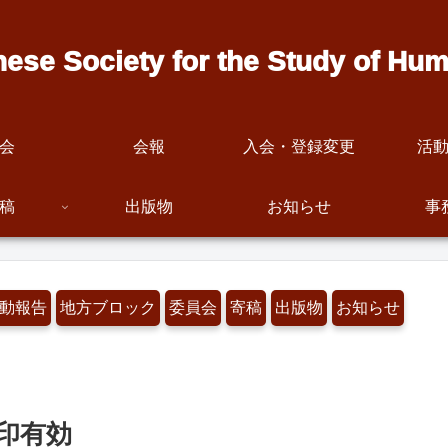
ociety for the Study of Human
会
会報
入会・登録変更
活
稿
出版物
お知らせ
事
動報告
地方ブロック
委員会
寄稿
出版物
お知らせ
消印有効