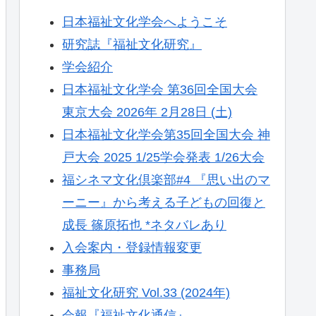
日本福祉文化学会へようこそ
研究誌『福祉文化研究』
学会紹介
日本福祉文化学会 第36回全国大会
東京大会 2026年 2月28日 (土)
日本福祉文化学会第35回全国大会 神
戸大会 2025 1/25学会発表 1/26大会
福シネマ文化倶楽部#4 『思い出のマ
ーニー』から考える子どもの回復と
成長 篠原拓也 *ネタバレあり
入会案内・登録情報変更
事務局
福祉文化研究 Vol.33 (2024年)
会報『福祉文化通信』