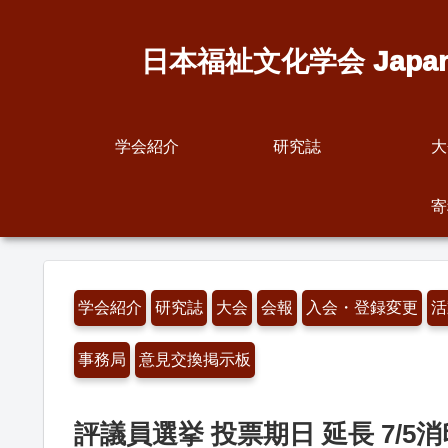
日本福祉文化学会 Japanese S
学会紹介
研究誌
大
寄
学会紹介
研究誌
大会
会報
入会・登録変更
活
事務局
意見交換掲示板
評議員選挙 投票期日 延長 7/5