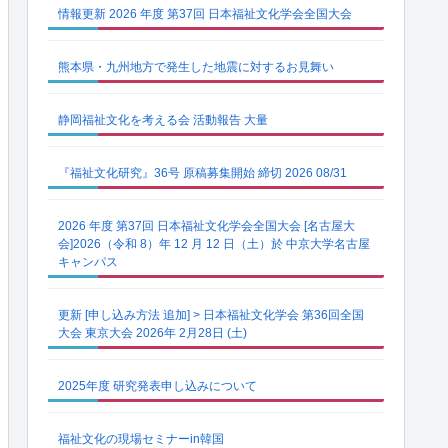
情報更新 2026 年度 第37回 日本福祉文化学会全国大会
熊本県・九州地方で発生した地震に対するお見舞い
静岡福祉文化を考える会 活動報告 大量
『福祉文化研究』36号 原稿募集開始 締切 2026 08/31
2026 年度 第37回 日本福祉文化学会全国大会 [名古屋大
会]2026（令和 8）年 12 月 12 日（土）於 中京大学名古屋
キャンパス
更新 [申し込み方法 追加] > 日本福祉文化学会 第36回全国
大会 東京大会 2026年 2月28日 (土)
2025年度 研究発表申し込みについて
福祉文化の現場セミナーin韓国