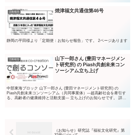
焼津福文共通信第46号
活動報告
静岡の平田様より「定期便：お知らせ報告」です。 2ページあります
山下一郎さん (豊田マネージメン
活動報告
ト研究所) の Piash共創未来コン
ソーシアム立ち上げ
中部東海ブロック 山下一郎さん (豊田マネージメント研究所) の
Piash共創未来コンソーシアム（共同事業体）---超高齢社会を牽引す
る、高齢者の健康維持と活動支援--- 立ち上げのお知らせです。 詳細
は下記 PDF をご覧ください。(...
（お知らせ）研究誌『福祉文化研究』第
32号について