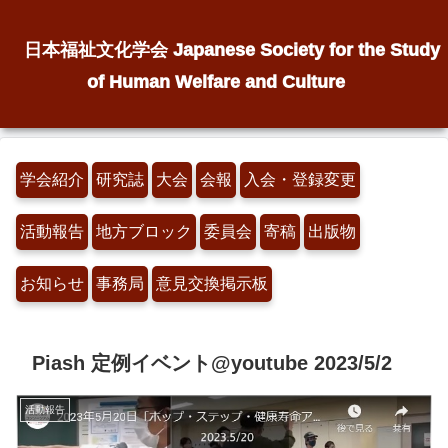
日本福祉文化学会 Japanese Society for the Study
of Human Welfare and Culture
学会紹介
研究誌
大会
会報
入会・登録変更
活動報告
地方ブロック
委員会
寄稿
出版物
お知らせ
事務局
意見交換掲示板
Piash 定例イベント@youtube 2023/5/2
活動報告