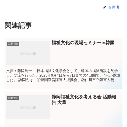
管理者
関連記事
福祉文化の現場セミナーin韓国
活動報告
文責：藤岡純一 日本福祉文化学会として、韓国の福祉施設を見学
し、交流を行った。2025年9月4日から7日までの4日間で、7人が参加
した。 訪問先は、①韓国勤労障害人振興会、②仁川市立障害人芸術
団、③南楊州報勲療養院、④高陽市徳陽幸信総合...
静岡福祉文化を考える会 活動報
活動報告
告 大量