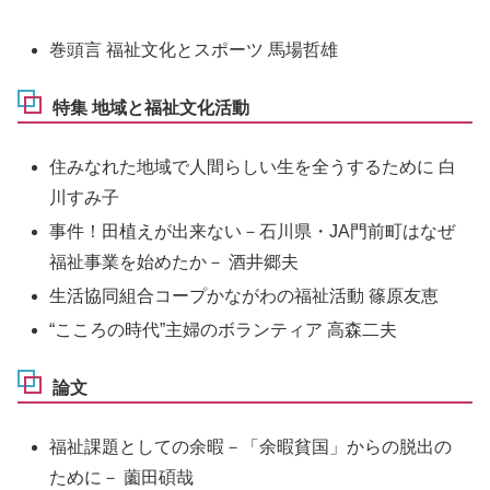
巻頭言 福祉文化とスポーツ 馬場哲雄
特集 地域と福祉文化活動
住みなれた地域で人間らしい生を全うするために 白
川すみ子
事件！田植えが出来ない－石川県・JA門前町はなぜ
福祉事業を始めたか－ 酒井郷夫
生活協同組合コープかながわの福祉活動 篠原友恵
“こころの時代”主婦のボランティア 高森二夫
論文
福祉課題としての余暇－「余暇貧国」からの脱出の
ために－ 薗田碩哉