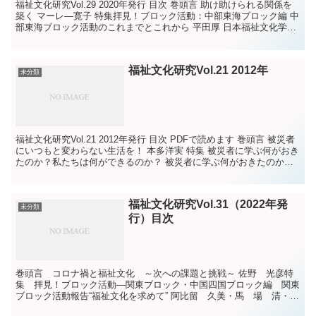
福祉文化研究Vol.29 2020年発行 目次 巻頭言 助け助けられる関係を
築く マーレ―寛子 特集拝見！ブロック活動：中部東海ブロック編 中
部東海ブロック活動のこれまでとこれから 平田厚 日本福祉文化学会
第30回東海大会報...
福祉文化研究Vol.21 2012年
未分類
福祉文化研究Vol.21 2012年発行 目次 PDFで読めます 巻頭言 被災者
にいつもと変わらない生活を！ 本多洋実 特集 被災者に学ぶ何がおき
たのか？私たちは何ができるのか？ 被災者に学ぶ何がおきたのか？
私たちは何ができ...
福祉文化研究Vol.31（2022年発
未分類
行）目次
巻頭言 コロナ禍と福祉文化 ～次への課題と挑戦～ 佐野 光彦特
集 拝見！ブロック活動―関東ブロック・中国四国ブロック編 関東
ブロック活動報告“福祉文化を求めて” 阿比留 久美・馬 場 清・
小 沼 肇 中国四国からの福祉文化の発信 杉山 博昭...