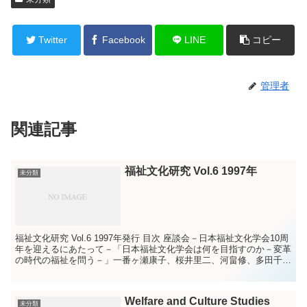
Twitter
Facebook
LINE
コピー
管理者
関連記事
福祉文化研究 Vol.6 1997年
未分類
福祉文化研究 Vol.6 1997年発行 目次 座談会－日本福祉文化学会10周
年を迎えるにあたって－「日本福祉文化学会は何を目指すのか－変革
の時代の福祉を問う－」一番ヶ瀬康子、桜井里二、河畠修、多田千
尋、（司会）萩原清子 特集 新し...
Welfare and Culture Studies
未分類