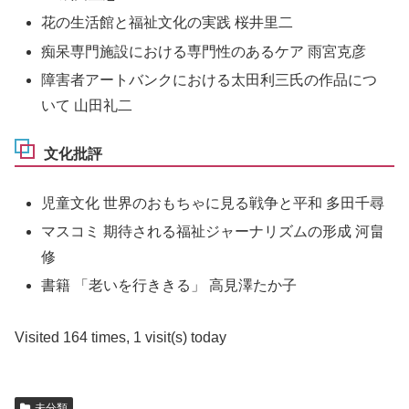
花の生活館と福祉文化の実践 桜井里二
痴呆専門施設における専門性のあるケア 雨宮克彦
障害者アートバンクにおける太田利三氏の作品につ
いて 山田礼二
文化批評
児童文化 世界のおもちゃに見る戦争と平和 多田千尋
マスコミ 期待される福祉ジャーナリズムの形成 河畠
修
書籍 「老いを行ききる」 高見澤たか子
Visited 164 times, 1 visit(s) today
未分類