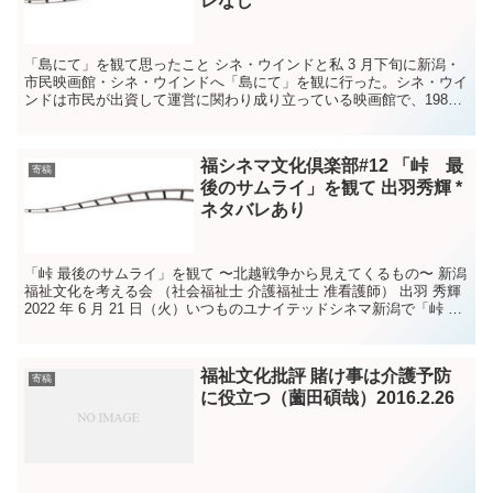
レなし
「島にて」を観て思ったこと シネ・ウインドと私 3 月下旬に新潟・
市⺠映画館・シネ・ウインドへ「島にて」を観に行った。シネ・ウイ
ンドは市⺠が出資して運営に関わり成り立っている映画館で、1985
年に開館した。 ...
福シネマ文化倶楽部#12 「峠 最
寄稿
後のサムライ」を観て 出羽秀輝 *
ネタバレあり
「峠 最後のサムライ」を観て 〜北越戦争から見えてくるもの〜 新潟
福祉文化を考える会 （社会福祉士 介護福祉士 准看護師） 出羽 秀輝
2022 年 6 月 21 日（火）いつものユナイテッドシネマ新潟で「峠 最
後のサムライ」を観 てき...
福祉文化批評 賭け事は介護予防
寄稿
に役立つ（薗田碩哉）2016.2.26