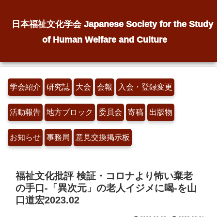
日本福祉文化学会 Japanese Society for the Study
of Human Welfare and Culture
学会紹介
研究誌
大会
会報
入会・登録変更
活動報告
地方ブロック
委員会
寄稿
出版物
お知らせ
事務局
意見交換掲示板
福祉文化批評 検証・コロナより怖い棄老
の手口-「異次元」の老人イジメに喝-を山
口道宏2023.02